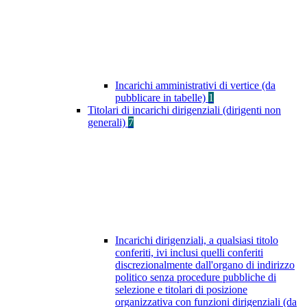
Incarichi amministrativi di vertice (da
pubblicare in tabelle)
1
Titolari di incarichi dirigenziali (dirigenti non
generali)
7
Incarichi dirigenziali, a qualsiasi titolo
conferiti, ivi inclusi quelli conferiti
discrezionalmente dall'organo di indirizzo
politico senza procedure pubbliche di
selezione e titolari di posizione
organizzativa con funzioni dirigenziali (da