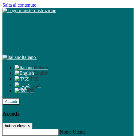
Salta al contenuto
Italiano
Italiano
English
中文
عربى
हिंदी
Accedi
Accedi
button close
×
Nome Utente