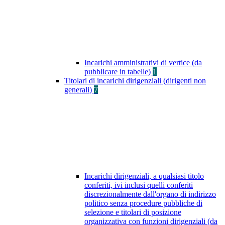
Incarichi amministrativi di vertice (da
pubblicare in tabelle)
1
Titolari di incarichi dirigenziali (dirigenti non
generali)
7
Incarichi dirigenziali, a qualsiasi titolo
conferiti, ivi inclusi quelli conferiti
discrezionalmente dall'organo di indirizzo
politico senza procedure pubbliche di
selezione e titolari di posizione
organizzativa con funzioni dirigenziali (da