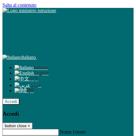
Salta al contenuto
Italiano
Italiano
English
中文
عربى
हिंदी
Accedi
Accedi
button close
×
Nome Utente