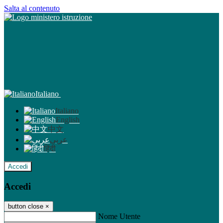
Salta al contenuto
Italiano
Italiano
English
中文
عربى
हिंदी
Accedi
Accedi
button close
×
Nome Utente