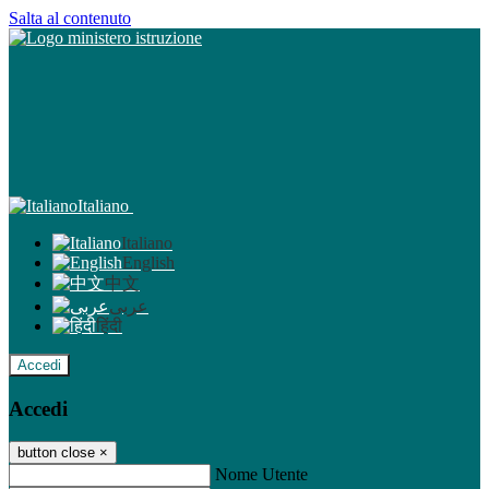
Salta al contenuto
Italiano
Italiano
English
中文
عربى
हिंदी
Accedi
Accedi
button close
×
Nome Utente