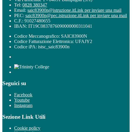
Tel:
0828 380347
Email:
saic83900n@istruzione.it
Link per inviare una mail
PEC:
saic83900n@pec.istruzione.it
Link per inviare una mail
C.F.: 91027480655
IBAN: IT19C0837876090000000311041
Codice Meccanografico: SAIC83900N
Codice Fatturazione Elettronica: UFAJY2
Codice iPA: istsc_saic83900n
Seguici su
Facebook
Youtube
Instagram
Sezione Link Utili
Cookie policy