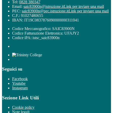
Tel:
0828 380347
Email:
saic83900n@istruzione.it
Link per inviare una mail
PEC:
saic83900n@pec.istruzione.it
Link per inviare una mail
C.F.: 91027480655
IBAN: IT19C0837876090000000311041
Codice Meccanografico: SAIC83900N
Codice Fatturazione Elettronica: UFAJY2
Codice iPA: istsc_saic83900n
Seguici su
Facebook
Youtube
Instagram
Sezione Link Utili
Cookie policy
Note legali