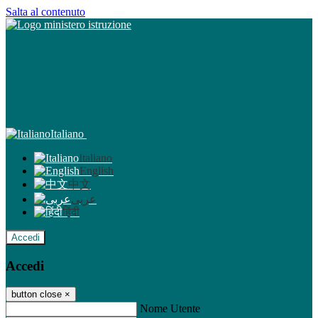
Salta al contenuto
Italiano
Italiano
English
中文
عربى
हिंदी
Accedi
Accedi
button close
×
Nome Utente