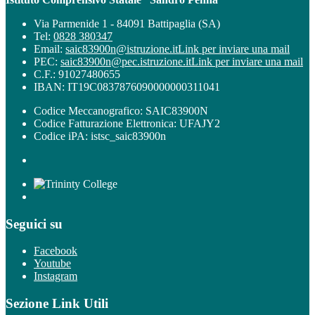
Via Parmenide 1 - 84091 Battipaglia (SA)
Tel:
0828 380347
Email:
saic83900n@istruzione.it
Link per inviare una mail
PEC:
saic83900n@pec.istruzione.it
Link per inviare una mail
C.F.: 91027480655
IBAN: IT19C0837876090000000311041
Codice Meccanografico: SAIC83900N
Codice Fatturazione Elettronica: UFAJY2
Codice iPA: istsc_saic83900n
Seguici su
Facebook
Youtube
Instagram
Sezione Link Utili