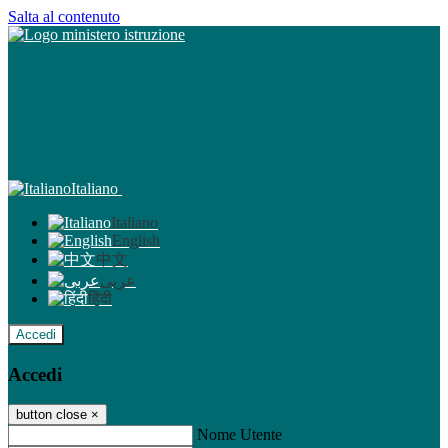
Salta al contenuto
Italiano
Italiano
English
中文
عربى
हिंदी
Accedi
Accedi
button close
×
Nome Utente