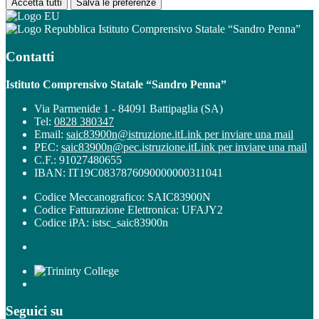
Accetta tutti
Salva le preferenze
Istituto Comprensivo Statale “Sandro Penna”
Contatti
Istituto Comprensivo Statale “Sandro Penna”
Via Parmenide 1 - 84091 Battipaglia (SA)
Tel:
0828 380347
Email:
saic83900n@istruzione.it
Link per inviare una mail
PEC:
saic83900n@pec.istruzione.it
Link per inviare una mail
C.F.: 91027480655
IBAN: IT19C0837876090000000311041
Codice Meccanografico: SAIC83900N
Codice Fatturazione Elettronica: UFAJY2
Codice iPA: istsc_saic83900n
Seguici su