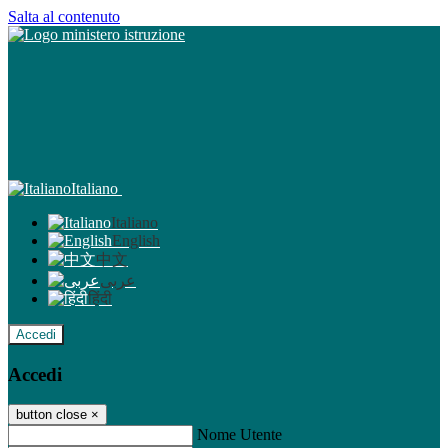
Salta al contenuto
Italiano
Italiano
English
中文
عربى
हिंदी
Accedi
Accedi
button close
×
Nome Utente