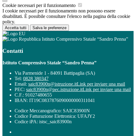
Cookie necessari per il funzionamento
I cookie necessari per il funzionamento non possono essere
disabilitati. È possibile consultare l'elenco nella pagina della cookie
policy.
Accetta tutti
Salva le preferenze
Istituto Comprensivo Statale “Sandro Penna”
Contatti
Istituto Comprensivo Statale “Sandro Penna”
Via Parmenide 1 - 84091 Battipaglia (SA)
Tel:
0828 380347
Email:
saic83900n@istruzione.it
Link per inviare una mail
PEC:
saic83900n@pec.istruzione.it
Link per inviare una mail
C.F.: 91027480655
IBAN: IT19C0837876090000000311041
Codice Meccanografico: SAIC83900N
Codice Fatturazione Elettronica: UFAJY2
Codice iPA: istsc_saic83900n