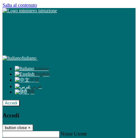
Salta al contenuto
Italiano
Italiano
English
中文
عربى
हिंदी
Accedi
Accedi
button close
×
Nome Utente