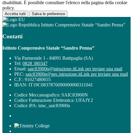
disabilitati. È possibile consultare l'elenco nella pagina della cookie
policy.
Accetta tutti
Salva le preferenze
Istituto Comprensivo Statale “Sandro Penna”
Contatti
Istituto Comprensivo Statale “Sandro Penna”
Via Parmenide 1 - 84091 Battipaglia (SA)
Tel:
0828 380347
Email:
saic83900n@istruzione.it
Link per inviare una mail
PEC:
saic83900n@pec.istruzione.it
Link per inviare una mail
C.F.: 91027480655
IBAN: IT19C0837876090000000311041
Codice Meccanografico: SAIC83900N
Codice Fatturazione Elettronica: UFAJY2
Codice iPA: istsc_saic83900n