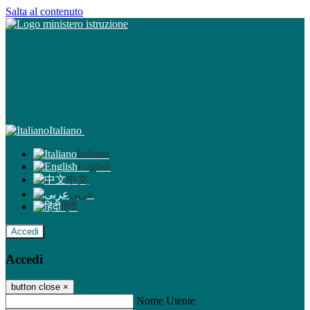
Salta al contenuto
Italiano
Italiano
English
中文
عربى
हिंदी
Accedi
Accedi
button close
×
Nome Utente